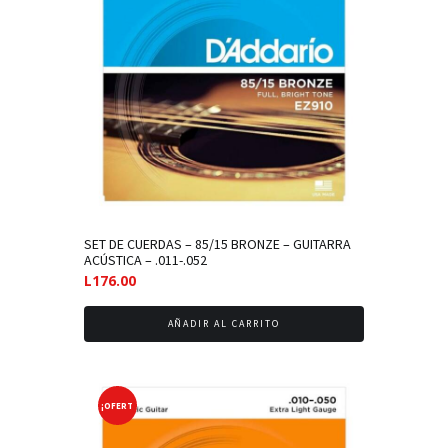
SET DE CUERDAS – 85/15 BRONZE – GUITARRA
ACÚSTICA – .011-.052
L
176.00
AÑADIR AL CARRITO
¡OFERT
A!