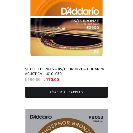
SET DE CUERDAS – 85/15 BRONZE – GUITARRA
ACÚSTICA – .010-.050
El
El
L
190.00
L
170.00
precio
precio
original
actual
AÑADIR AL CARRITO
era:
es:
L190.00.
L170.00.