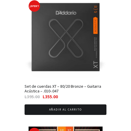
¡OFERT
A!
Set de cuerdas XT – 80/20 Bronze – Guitarra
Acústica – .010-.047
El
El
L
395.00
L
355.00
precio
precio
original
actual
AÑADIR AL CARRITO
era:
es:
L395.00.
L355.00.