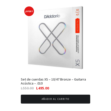
alto
a
¡OFERT
bajo
A!
Set de cuerdas XS – 10/47 Bronze – Guitarra
Acústica – .010
El
El
L
550.00
L
495.00
precio
precio
original
actual
AÑADIR AL CARRITO
era:
es:
L550.00.
L495.00.