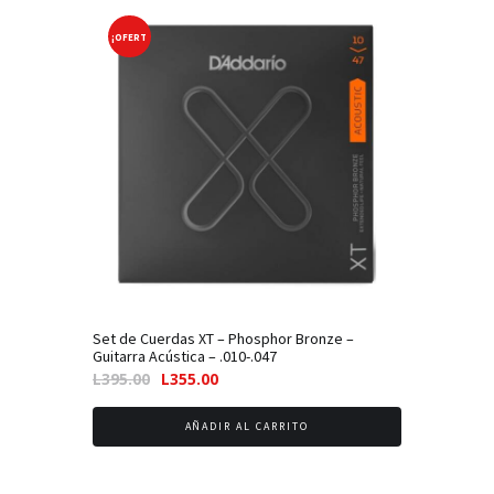
¡OFERT
A!
Set de Cuerdas XT – Phosphor Bronze –
Guitarra Acústica – .010-.047
El
El
L
395.00
L
355.00
precio
precio
original
actual
AÑADIR AL CARRITO
era:
es:
L395.00.
L355.00.