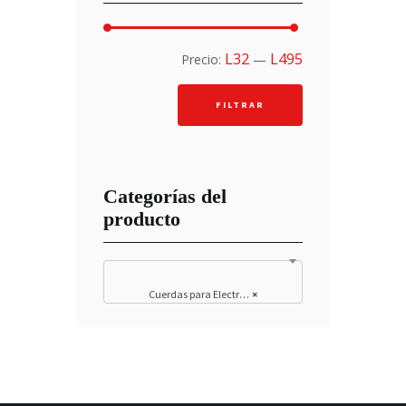
Precio
Precio
L32
L495
Precio:
—
mínimo
máximo
FILTRAR
Categorías del
producto
Cuerdas para Electro Acustica
×