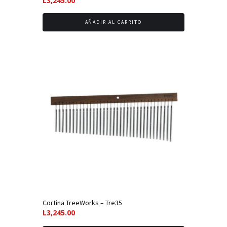
L
3,245.00
AÑADIR AL CARRITO
Cortina TreeWorks – Tre35
L
3,245.00