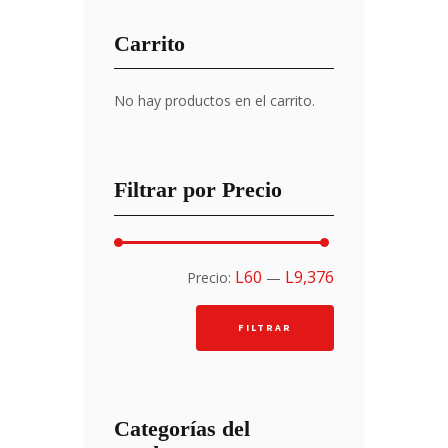
Carrito
No hay productos en el carrito.
Filtrar por Precio
Precio
Precio
L60
L9,376
Precio:
—
mínimo
máximo
FILTRAR
Categorías del