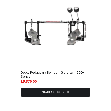
a
bajo
Doble Pedal para Bombo – Gibraltar – 5000
Series
L
9,376.00
AÑADIR AL CARRITO