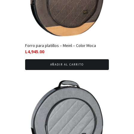
Forro para platillos – Meinl – Color Moca
L
4,945.00
AÑADIR AL CARRITO