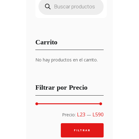
de
productos
Carrito
No hay productos en el carrito.
Filtrar por Precio
Precio
Precio
L23
L590
Precio:
—
mínimo
máximo
FILTRAR