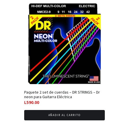
alto
a
bajo
Paquete 2 set de cuerdas – DR STRINGS – Dr
neon para Guitarra Eléctrica
L
590.00
AÑADIR AL CARRITO