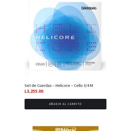
a
bajo
Set de Cuerdas – Helicore – Cello 3/4 M
L
3,255.00
AÑADIR AL CARRITO