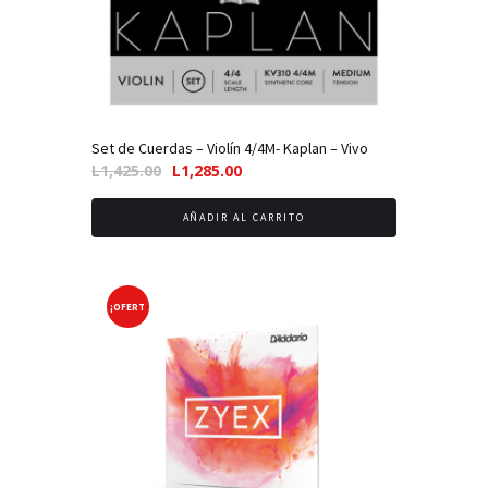
Set de Cuerdas – Violín 4/4M- Kaplan – Vivo
El
El
L
1,425.00
L
1,285.00
precio
precio
original
actual
AÑADIR AL CARRITO
era:
es:
L1,425.00.
L1,285.00.
¡OFERT
A!