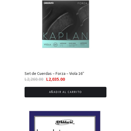
A!
Set de Cuerdas – Forza – Viola 16″
El
El
L
2,260.00
L
2,035.00
precio
precio
original
actual
AÑADIR AL CARRITO
era:
es:
L2,260.00.
L2,035.00.