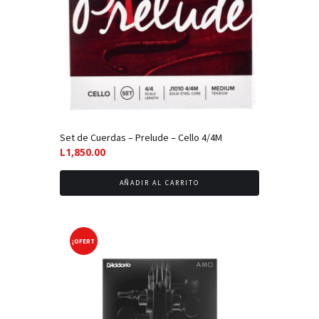
Set de Cuerdas – Prelude – Cello 4/4M
L
1,850.00
AÑADIR AL CARRITO
¡OFERT
A!