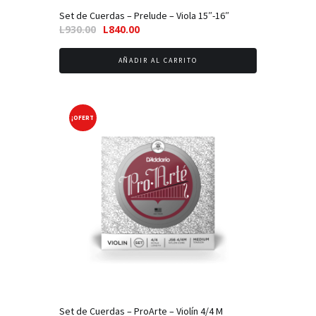
Set de Cuerdas – Prelude – Viola 15″-16″
El
El
L
930.00
L
840.00
precio
precio
original
actual
AÑADIR AL CARRITO
era:
es:
L930.00.
L840.00.
¡OFERT
A!
Set de Cuerdas – ProArte – Violín 4/4 M