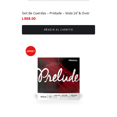
Set de Cuerdas – Prelude – Viola 16″& Over
L
868.00
AÑADIR AL CARRITO
¡OFERT
A!