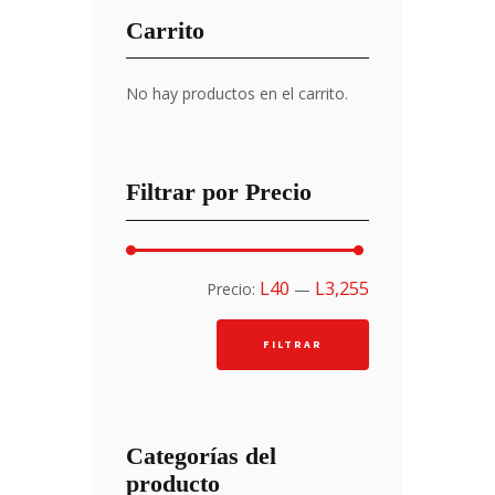
Carrito
No hay productos en el carrito.
Filtrar por Precio
Precio
Precio
L40
L3,255
Precio:
—
mínimo
máximo
FILTRAR
Categorías del
producto