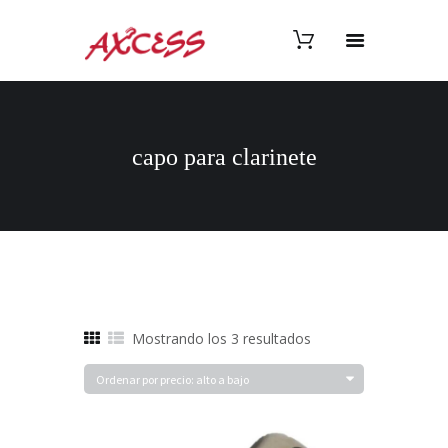
capo para clarinete
Ordenado
Mostrando los 3 resultados
por
precio:
alto
a