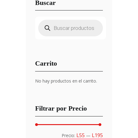
Buscar
Búsqueda
de
productos
Carrito
No hay productos en el carrito.
Filtrar por Precio
Precio
Precio
L55
L195
Precio:
—