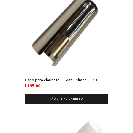
bajo
Capo para clarinete – Conn Selmer – 1710
L
195.00
AÑADIR AL CARRITO