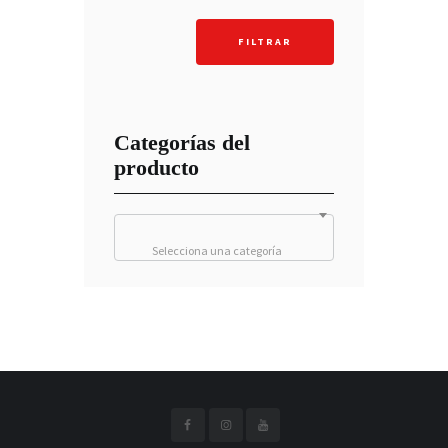
mínimo
máximo
FILTRAR
Categorías del
producto
Selecciona una categoría