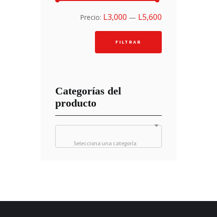
Precio
Precio
L3,000
L5,600
Precio:
—
mínimo
máximo
FILTRAR
Categorías del
producto
Selecciona una categoría