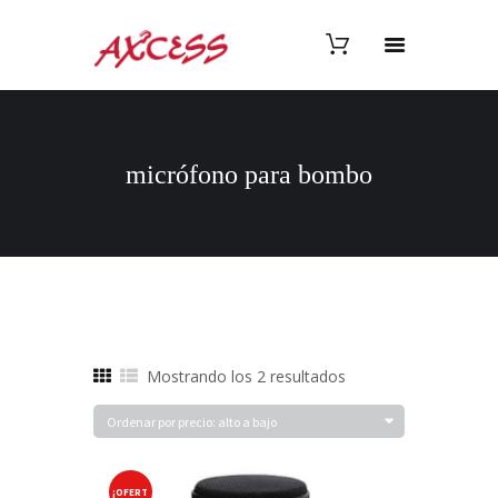
micrófono para bombo
Ordenado
Mostrando los 2 resultados
por
precio:
alto
a
¡OFERT