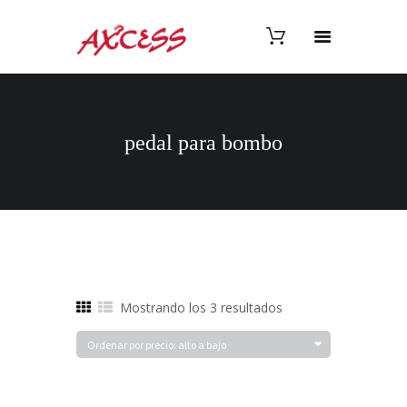
pedal para bombo
Ordenado
Mostrando los 3 resultados
por
precio:
alto
a