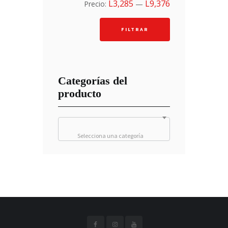
Precio
Precio
L3,285
L9,376
Precio:
—
mínimo
máximo
FILTRAR
Categorías del
producto
Selecciona una categoría