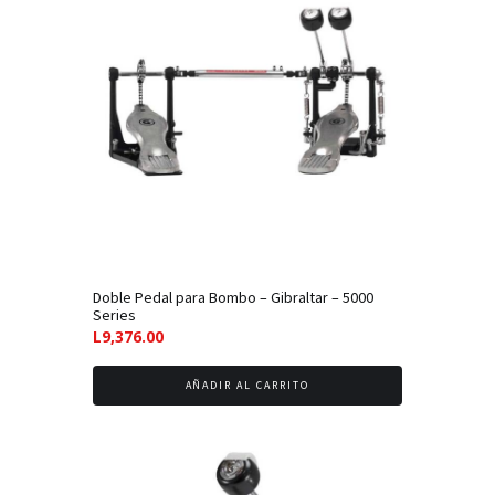
bajo
Doble Pedal para Bombo – Gibraltar – 5000
Series
L
9,376.00
AÑADIR AL CARRITO