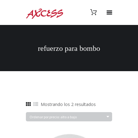
refuerzo para bombo
Ordenado
Mostrando los 2 resultados
por
precio:
alto
a