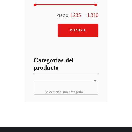
Precio
Precio
L235
L310
Precio:
—
mínimo
máximo
FILTRAR
Categorías del
producto
Selecciona una categoría