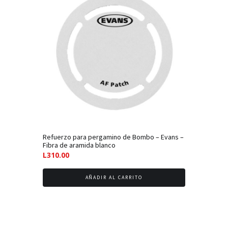
bajo
Refuerzo para pergamino de Bombo – Evans –
Fibra de aramida blanco
L
310.00
AÑADIR AL CARRITO