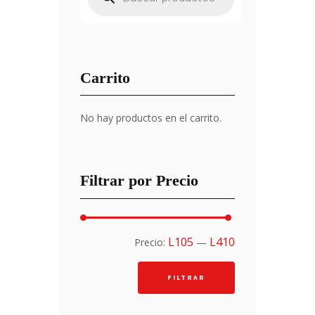
productos
Carrito
No hay productos en el carrito.
Filtrar por Precio
Precio
Precio
L105
L410
Precio:
—
mínimo
máximo
FILTRAR