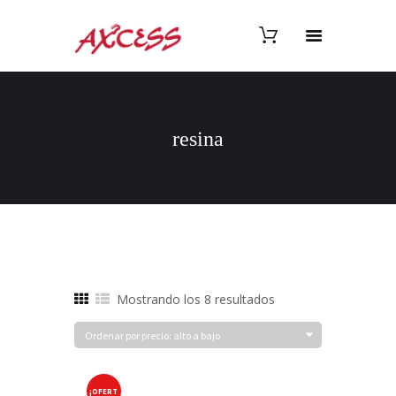
resina
Ordenado
Mostrando los 8 resultados
por
precio:
alto
a
¡OFERT