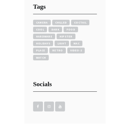
Tags
CAMERA
CHILLED
COCTAIL
COOL
DARK
FOOD
HARDWARE
HIPSTER
HOLIDAYS
LIGHT
MAC
PLACE
RETRO
VIDEO-2
WATCH
Socials