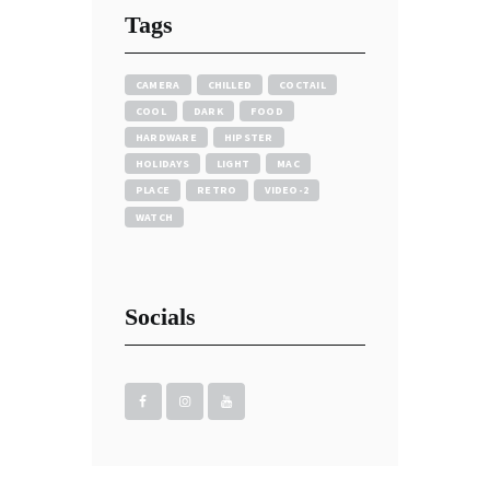
Tags
CAMERA
CHILLED
COCTAIL
COOL
DARK
FOOD
HARDWARE
HIPSTER
HOLIDAYS
LIGHT
MAC
PLACE
RETRO
VIDEO-2
WATCH
Socials