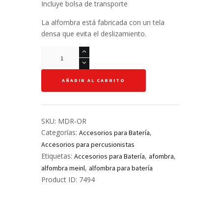
Incluye bolsa de transporte
La alfombra está fabricada con un tela
densa que evita el deslizamiento.
Alfombra
para
batería
AÑADIR AL CARRITO
-
Meinl
cantidad
SKU:
MDR-OR
Categorías:
,
Accesorios para Batería
Accesorios para percusionistas
Etiquetas:
,
,
Accesorios para Batería
afombra
,
alfombra meinl
alfombra para batería
Product ID:
7494