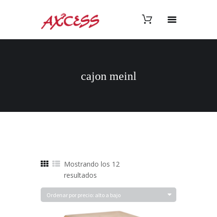
cajon meinl
Mostrando los 12
Ordenado
resultados
por
precio:
alto