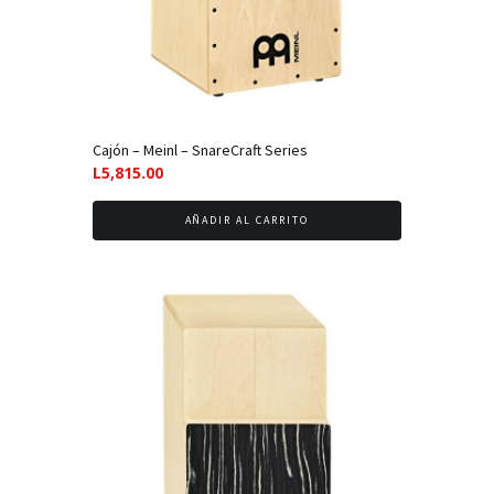
Cajón – Meinl – SnareCraft Series
L
5,815.00
AÑADIR AL CARRITO