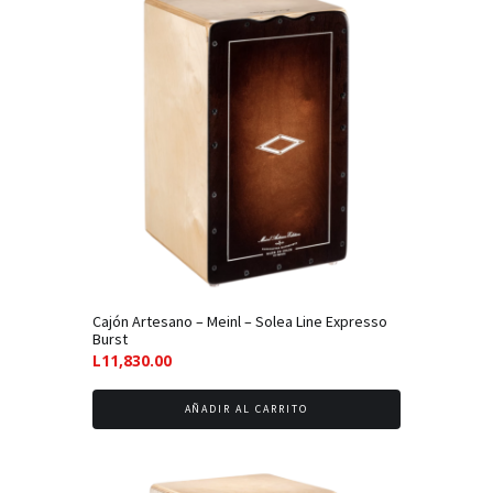
a
bajo
Cajón Artesano – Meinl – Solea Line Expresso
Burst
L
11,830.00
AÑADIR AL CARRITO