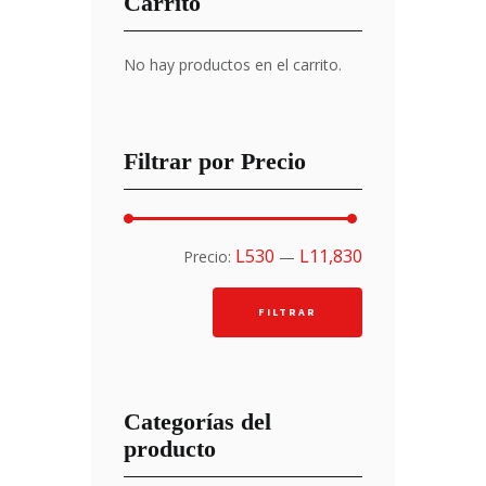
Carrito
No hay productos en el carrito.
Filtrar por Precio
Precio
Precio
L530
L11,830
Precio:
—
mínimo
máximo
FILTRAR
Categorías del
producto