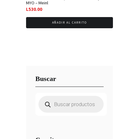
MYO – Meinl
L
530.00
AÑADIR AL CARRITO
Buscar
Búsqueda
de
productos