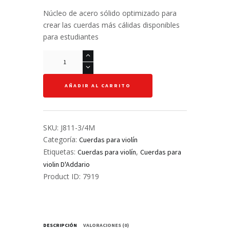
Núcleo de acero sólido optimizado para
crear las cuerdas más cálidas disponibles
para estudiantes
Cuerda
E
-
AÑADIR AL CARRITO
Prelude
-
Violín
3/4
SKU:
J811-3/4M
M
Categoría:
Cuerdas para violín
cantidad
Etiquetas:
,
Cuerdas para violín
Cuerdas para
violin D'Addario
Product ID:
7919
DESCRIPCIÓN
VALORACIONES (0)