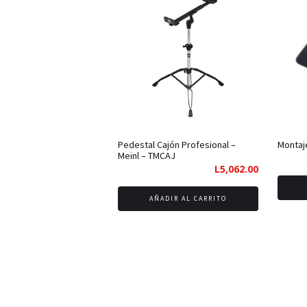
alto
a
bajo
Pedestal Cajón Profesional –
Montaje
Meinl – TMCAJ
L
5,062.00
AÑADIR AL CARRITO