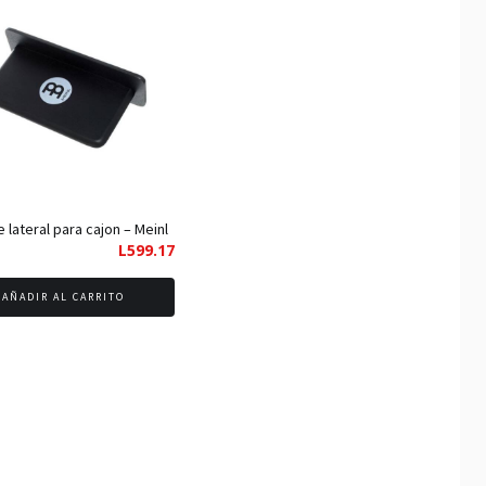
 lateral para cajon – Meinl
L
599.17
AÑADIR AL CARRITO