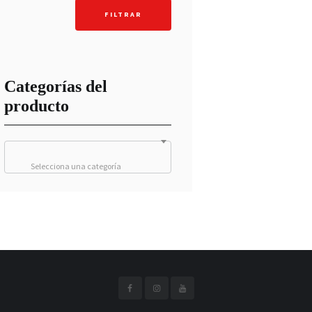
mínimo
máximo
FILTRAR
Categorías del
producto
Selecciona una categoría