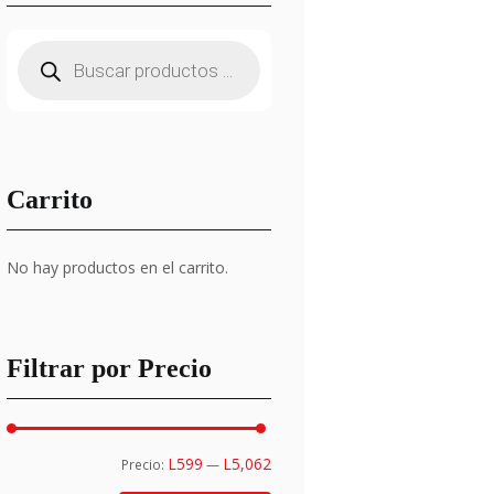
Búsqueda
de
productos
Carrito
No hay productos en el carrito.
Filtrar por Precio
Precio
Precio
L599
L5,062
Precio:
—