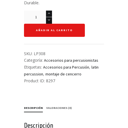
Durable.
Montaje
de
cencerro
AÑADIR AL CARRITO
para
rack
-
LP
SKU:
LP308
cantidad
Categoría:
Accesorios para percusionistas
Etiquetas:
,
Accesorios para Percusión
latin
,
percussion
montaje de cencerro
Product ID:
8297
DESCRIPCIÓN
VALORACIONES (0)
Descripción