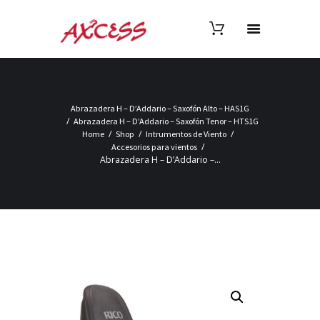
Abrazadera H – D’Addario – Saxofón Alto – HAS1G
Abrazadera H – D’Addario – Saxofón Tenor – HTS1G
Home
Shop
Intrumentos de Viento
Accesorios para vientos
Abrazadera H – D’Addario –...