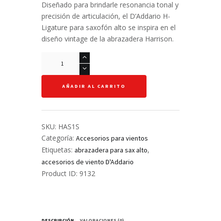
Diseñado para brindarle resonancia tonal y
precisión de articulación, el D’Addario H-
Ligature para saxofón alto se inspira en el
diseño vintage de la abrazadera Harrison.
Abrazadera
H
-
AÑADIR AL CARRITO
D'Addario
-
Saxofón
Alto
SKU:
HAS1S
-
Categoría:
Accesorios para vientos
HAS1S
Etiquetas:
,
abrazadera para sax alto
cantidad
accesorios de viento D'Addario
Product ID:
9132
DESCRIPCIÓN
VALORACIONES (0)