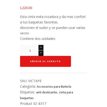
L
220.00
Esta cinta evita rozadura y da mas confort
a tus baquetas favoritas.
Absorven el sudor y se pueden usar varias
veces.
Contiene dos unidades
Adhesivo
anti
deslizante
AÑADIR AL CARRITO
para
baquetas
-
Vic
SKU:
VICTAPE
Firth
Categoría:
Accesorios para Batería
cantidad
Etiquetas:
,
anti deslizante
cinta para
baquetas
Product ID:
8317