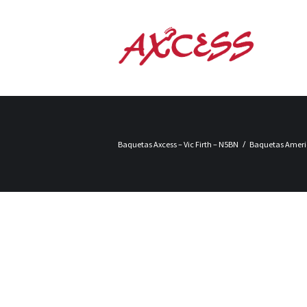
Baquetas Axcess – Vic Firth – N5BN
Baquetas America