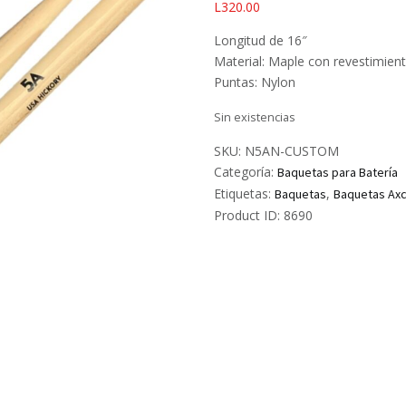
L
320.00
Longitud de 16″
Material: Maple con revestimien
Puntas: Nylon
Sin existencias
SKU:
N5AN-CUSTOM
Categoría:
Baquetas para Batería
Etiquetas:
,
Baquetas
Baquetas Ax
Product ID:
8690