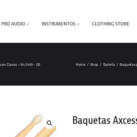
PRO AUDIO
INSTRUMENTOS
CLOTHING STORE
n Classic – Vic Firth – 2B
Home
Shop
Batería
Baquetas p
Baquetas Axcess