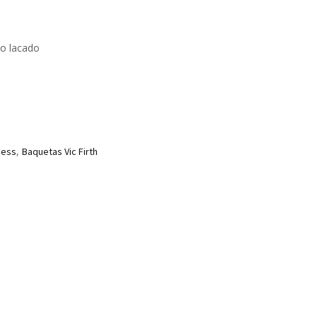
to lacado
,
cess
Baquetas Vic Firth