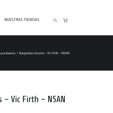
NUESTRAS TIENDAS
Baquetas Axcess – Vic Firth – N5AN
ara Batería
 – Vic Firth – N5AN