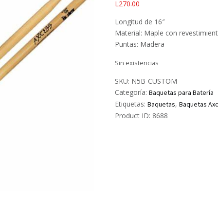
L
270.00
Longitud de 16″
Material: Maple con revestimien
Puntas: Madera
Sin existencias
SKU:
N5B-CUSTOM
Categoría:
Baquetas para Batería
Etiquetas:
,
Baquetas
Baquetas Ax
Product ID:
8688