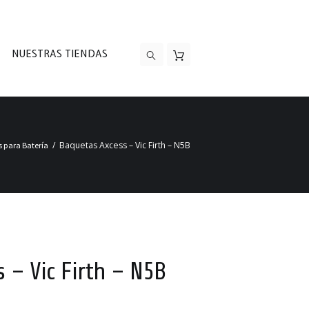
NUESTRAS TIENDAS
Baquetas Axcess – Vic Firth – N5B
 para Batería
 – Vic Firth – N5B