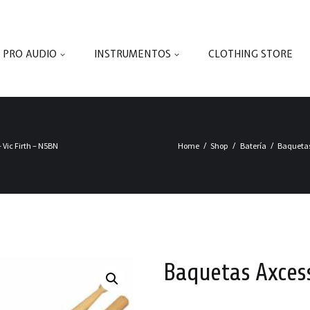
PRO AUDIO
INSTRUMENTOS
CLOTHING STORE
 Vic Firth – N5BN
Home
Shop
Batería
Baquetas
Baquetas Axcess