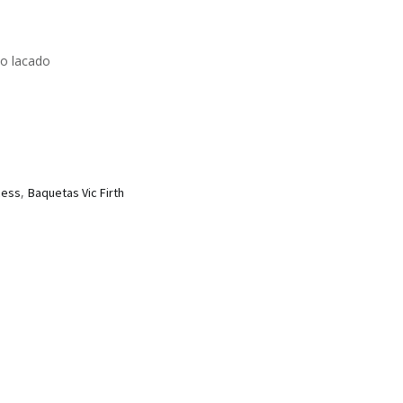
to lacado
,
cess
Baquetas Vic Firth