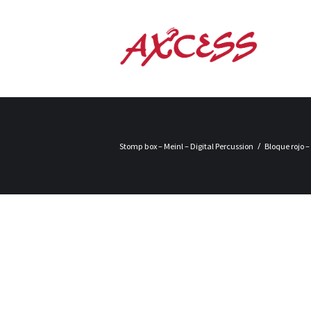
Stomp box – Meinl – Digital Percussion
Bloque rojo –