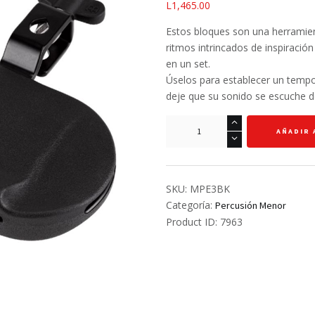
L
1,465.00
Estos bloques son una herramient
ritmos intrincados de inspiració
en un set.
Úselos para establecer un tempo
deje que su sonido se escuche d
Bloque
AÑADIR 
negro
-
Meinl
-
SKU:
MPE3BK
High
Categoría:
Percusión Menor
Pitch
Product ID:
7963
cantidad