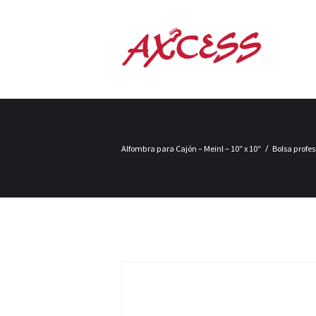
Alfombra para Cajón – Meinl – 10″ x 10″
Bolsa profes