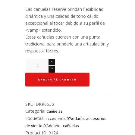
Las cañuelas reserve brindan flexibilidad
dinámica y una calidad de tono cálido
excepcional al tocar debido a su perfil de
«vamp» extendido.
Estas cañuelas cuentan con una punta
tradicional para brindarle una articulación y
respuesta fáciles.
Cañuela
#3.0
-
AÑADIR AL CARRITO
Reserve
-
Saxofón
Tenor
SKU:
DKR0530
-
Categoría:
Cañuelas
Filed
Etiquetas:
,
accesorios D'Addario
accesorios
cantidad
,
de viento D'Addario
cañuelas
Product ID:
9124