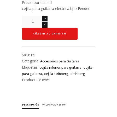
Precio por unidad
cejilla para guitarra eléctrica tipo Fender
Cejilla
inferior
para
AÑADIR AL CARRITO
guitarra
eléctrica
-
Strinberg
SKU:
P5
cantidad
Categoría:
Accesorios para Guitarra
Etiquetas:
,
cejilla inferior para guitarra
cejilla
,
,
para guitarra
cejilla strinberg
strinberg
Product ID:
8569
DESCRIPCIÓN
VALORACIONES (0)