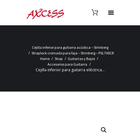
Cejilla inferior para guitarra acústica – Strinberg
Straplock cromado para faja – Strinberg – PSL700CR
Home
Shop
Guitarras y Bajos
Accesorios para Guitarra
Cejilla inferior para guitarra eléctrica...