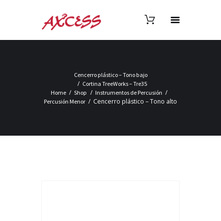
Cencerro plástico – Tono bajo
Cortina TreeWorks – Tre35
Home
Shop
Instrumentos de Percusión
Cencerro plástico – Tono alto
Percusión Menor