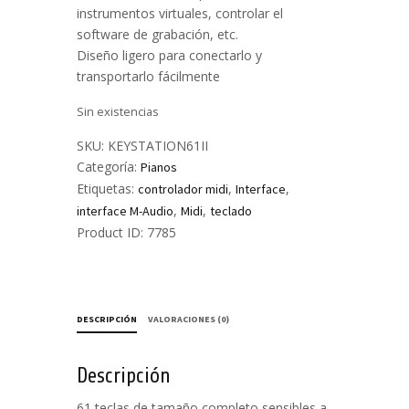
instrumentos virtuales, controlar el
software de grabación, etc.
Diseño ligero para conectarlo y
transportarlo fácilmente
Sin existencias
SKU:
KEYSTATION61II
Categoría:
Pianos
Etiquetas:
,
,
controlador midi
Interface
,
,
interface M-Audio
Midi
teclado
Product ID:
7785
DESCRIPCIÓN
VALORACIONES (0)
Descripción
61 teclas de tamaño completo sensibles a