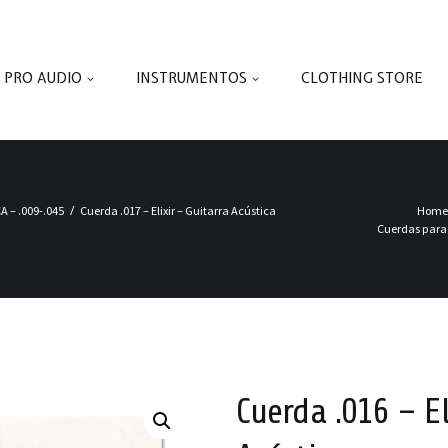
PRO AUDIO
INSTRUMENTOS
CLOTHING STORE
 – .009-.045
Cuerda .017 – Elixir – Guitarra Acústica
Home
Cuerdas para 
Cuerda .016 – El