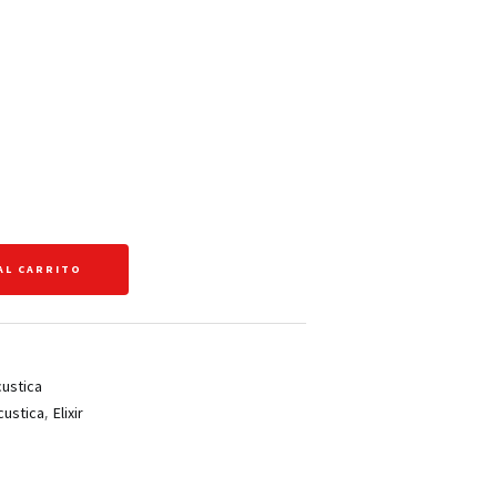
AL CARRITO
custica
,
custica
Elixir