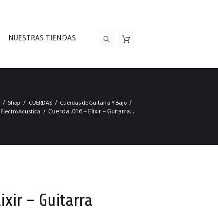
NUESTRAS TIENDAS
Shop
CUERDAS
Cuerdas de Guitarra Y Bajo
Cuerda .016 – Elixir – Guitarra...
Electro Acustica
ixir – Guitarra