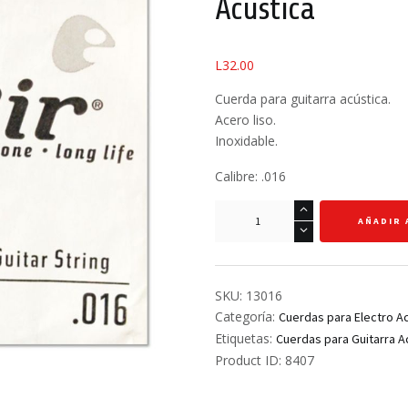
Acústica
L
32.00
Cuerda para guitarra acústica.
Acero liso.
Inoxidable.
Calibre: .016
Cuerda
AÑADIR 
.016
-
Elixir
-
SKU:
13016
Guitarra
Categoría:
Cuerdas para Electro A
Acústica
Etiquetas:
Cuerdas para Guitarra A
cantidad
Product ID:
8407