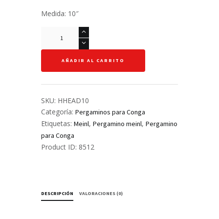
Medida: 10″
Cuero
para
Conga
AÑADIR AL CARRITO
10"
-
Meinl
-
SKU:
HHEAD10
Headliner
Categoría:
Pergaminos para Conga
cantidad
Etiquetas:
,
,
Meinl
Pergamino meinl
Pergamino
para Conga
Product ID:
8512
DESCRIPCIÓN
VALORACIONES (0)