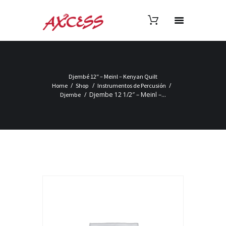
Djembé 12″ – Meinl – Kenyan Quilt
Home
Shop
Instrumentos de Percusión
Djembe 12 1/2″ – Meinl –...
Djembe