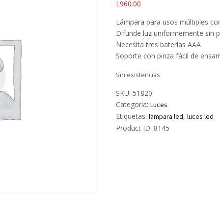
L
960.00
Lámpara para usos múltiples co
Difunde luz uniformemente sin p
Necesita tres baterías AAA
Soporte con pinza fácil de ensa
Sin existencias
SKU:
51820
Categoría:
Luces
Etiquetas:
,
lampara led
luces led
Product ID:
8145