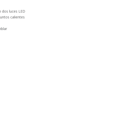
n dos luces LED
untos calientes
mblar