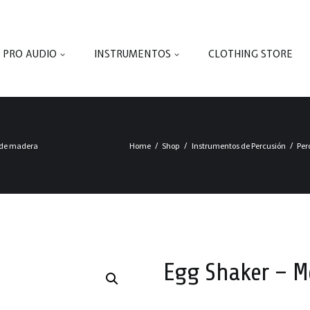
PRO AUDIO
INSTRUMENTOS
CLOTHING STORE
o de madera
Home
Shop
Instrumentos de Percusión
Per
Egg Shaker – M