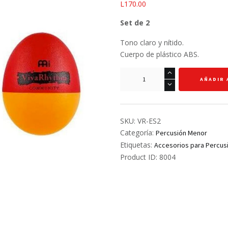
L
170.00
Set de 2
Tono claro y nítido.
Cuerpo de plástico ABS.
Egg
AÑADIR 
Shaker
-
Meinl
-
SKU:
VR-ES2
Rojo/Naranja
Categoría:
Percusión Menor
cantidad
Etiquetas:
Accesorios para Percus
Product ID:
8004