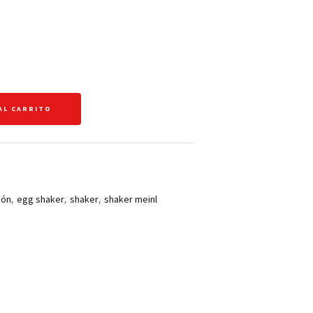
AL CARRITO
,
,
,
ión
egg shaker
shaker
shaker meinl