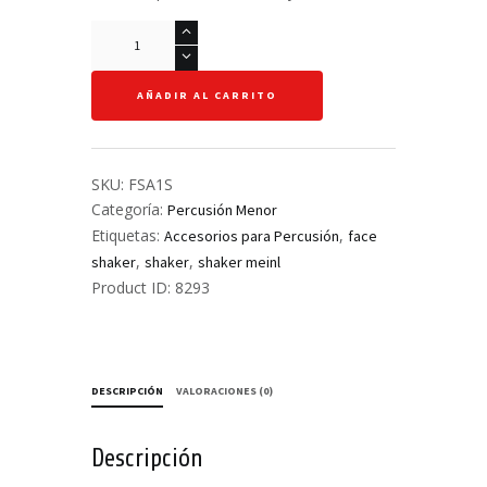
Emoji
Shaker
-
AÑADIR AL CARRITO
Meinl
-
FSA1S
cantidad
SKU:
FSA1S
Categoría:
Percusión Menor
Etiquetas:
,
Accesorios para Percusión
face
,
,
shaker
shaker
shaker meinl
Product ID:
8293
DESCRIPCIÓN
VALORACIONES (0)
Descripción