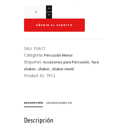
Emoji
Shaker
-
AÑADIR AL CARRITO
Meinl
-
FSA1T
cantidad
SKU:
FSA1T
Categoría:
Percusión Menor
Etiquetas:
,
Accesorios para Percusión
face
,
,
shaker
shaker
shaker meinl
Product ID:
7912
DESCRIPCIÓN
VALORACIONES (0)
Descripción