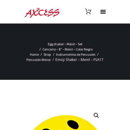
Egg shaker – Meinl – Set
Cencerro – 8″ – Meinl – Color Negro
Home
Shop
Instrumentos de Percusión
Emoji Shaker – Meinl – FSA1T
Percusión Menor