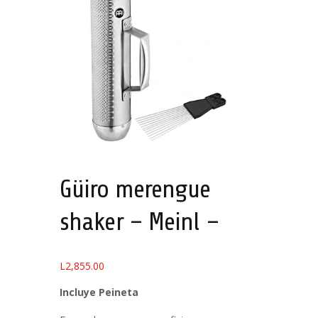
Güiro merengue
shaker – Meinl –
L
2,855.00
Incluye Peineta