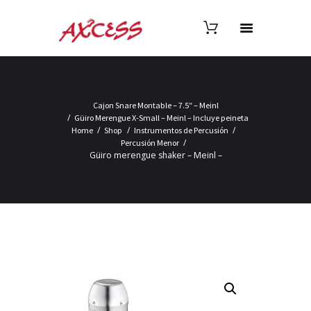
Cajon Snare Montable – 7.5″ – Meinl
Güiro Merengue X-Small – Meinl – Incluye peineta
Home
Shop
Instrumentos de Percusión
Percusión Menor
Güiro merengue shaker – Meinl –