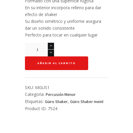
Formado con una superficie rugosa
En su interior incorpora relleno para dar
efecto de shaker
Su diseño simétrico y uniforme asegura
dar un sonido consistente
Perfecto para tocar en cualquier lugar
Güiro
merengue
shaker
AÑADIR AL CARRITO
-
Meinl
-
cantidad
SKU:
MGUS1
Categoría:
Percusión Menor
Etiquetas:
,
Güiro Shaker
Güiro Shaker meinl
Product ID:
7524