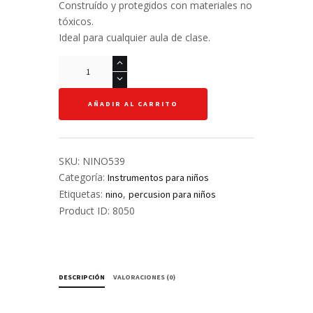
Construído y protegidos con materiales no
tóxicos.
Ideal para cualquier aula de clase.
Güiro
-
Nino
AÑADIR AL CARRITO
-
Forma
de
Tortuga
SKU:
NINO539
cantidad
Categoría:
Instrumentos para niños
Etiquetas:
,
nino
percusion para niños
Product ID:
8050
DESCRIPCIÓN
VALORACIONES (0)