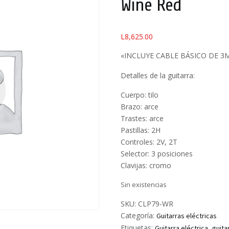
Wine Red
L
8,625.00
«INCLUYE CABLE BÁSICO DE 3
Detalles de la guitarra:
Cuerpo: tilo
Brazo: arce
Trastes: arce
Pastillas: 2H
Controles: 2V, 2T
Selector: 3 posiciones
Clavijas: cromo
Sin existencias
SKU:
CLP79-WR
Categoría:
Guitarras eléctricas
Etiquetas:
,
Guitarra eléctrica
guita