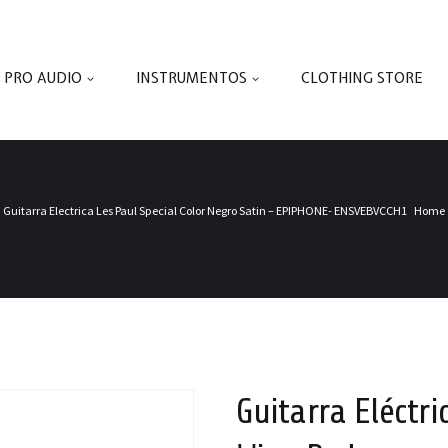
PRO AUDIO
INSTRUMENTOS
CLOTHING STORE
Guitarra Electrica Les Paul Special Color Negro Satin – EPIPHONE- ENSVEBVCCH1
Home
Guitarra Eléctri