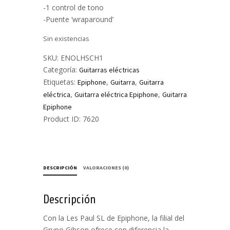
-1 control de tono
-Puente ‘wraparound’
Sin existencias
SKU:
ENOLHSCH1
Categoría:
Guitarras eléctricas
Etiquetas:
,
,
Epiphone
Guitarra
Guitarra
,
,
eléctrica
Guitarra eléctrica Epiphone
Guitarra
Epiphone
Product ID:
7620
DESCRIPCIÓN
VALORACIONES (0)
Descripción
Con la Les Paul SL de Epiphone, la filial del
Grupo Gibson ofrece con diferencia la