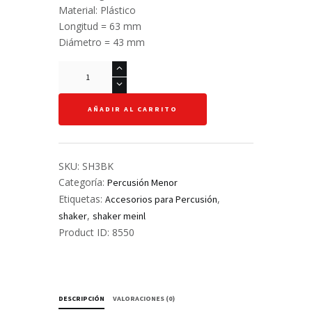
Material: Plástico
Longitud = 63 mm
Diámetro = 43 mm
Loop
shaker
-
AÑADIR AL CARRITO
Meinl
cantidad
SKU:
SH3BK
Categoría:
Percusión Menor
Etiquetas:
,
Accesorios para Percusión
,
shaker
shaker meinl
Product ID:
8550
DESCRIPCIÓN
VALORACIONES (0)