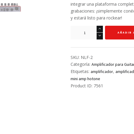
integrar una plataforma completa
grabaciones: ¡simplemente conéc
y estará listo para rockear!
Mini
AÑADIR 
Amp
-
Nano
Legacy
SKU:
NLF-2
Floor
Categoría:
Amplificador para Guita
75w
Etiquetas:
,
amplificador
amplificad
-
mini amp hotone
Mojo
Product ID:
7561
Attack
cantidad