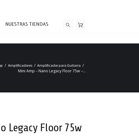
NUESTRAS TIENDAS
op
Amplificadores
Amplificador para Guitarra
Mini Amp – Nano Legacy Floor 75w –...
o Legacy Floor 75w