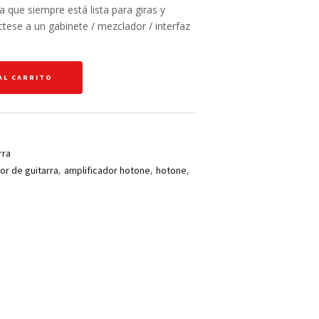
 que siempre está lista para giras y
tese a un gabinete / mezclador / interfaz
AL CARRITO
rra
,
,
,
or de guitarra
amplificador hotone
hotone