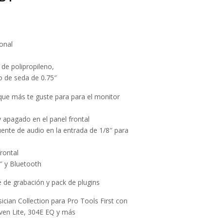
onal
de polipropileno,
o de seda de 0.75″
o que más te guste para para el monitor
 apagado en el panel frontal
ente de audio en la entrada de 1/8″ para
frontal
8″ y Bluetooth
e de grabación y pack de plugins
ician Collection para Pro Tools First con
ven Lite, 304E EQ y más