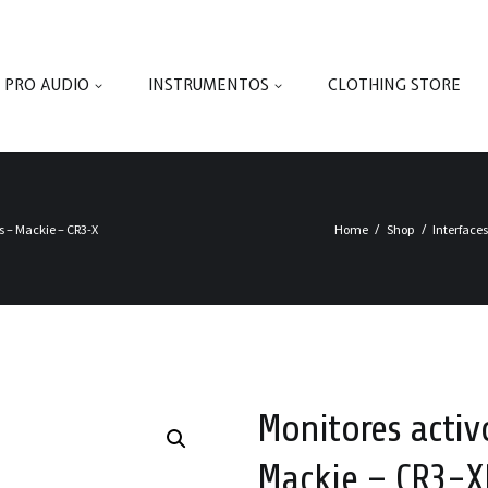
PRO AUDIO
INSTRUMENTOS
CLOTHING STORE
s – Mackie – CR3-X
Home
Shop
Interfaces
Monitores activ
Mackie – CR3-X