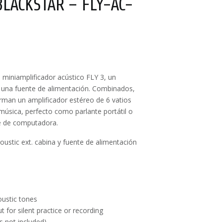
BLACKSTAR – FLY-AC-
l miniamplificador acústico FLY 3, un
 una fuente de alimentación. Combinados,
orman un amplificador estéreo de 6 vatios
música, perfecto como parlante portátil o
e de computadora.
coustic ext. cabina y fuente de alimentación
oustic tones
for silent practice or recording
s not included)