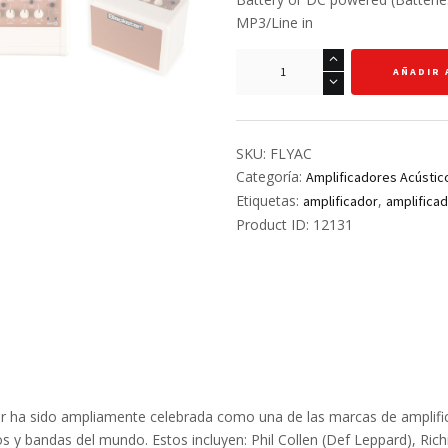
MP3/Line in
PACK
AÑADIR 
AMPLIFICADOR
PARA
GUITARRA
ACUSTICA
SKU:
FLYAC
6W
Categoría:
Amplificadores Acústic
-
Etiquetas:
,
amplificador
amplificad
BLACKSTAR
Product ID:
12131
-
FLY-
AC-
PK
cantidad
ar ha sido ampliamente celebrada como una de las marcas de amplifi
 y bandas del mundo. Estos incluyen: Phil Collen (Def Leppard), Ri