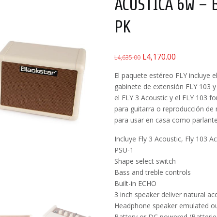
ACUSTICA 6W – 
PK
L
4,170.00
El
El
L
4,635.00
precio
precio
El paquete estéreo FLY incluye e
original
actual
gabinete de extensión FLY 103 y
era:
es:
el FLY 3 Acoustic y el FLY 103 f
L4,635.00.
L4,170.00.
para guitarra o reproducción de 
para usar en casa como parlant
Incluye Fly 3 Acoustic, Fly 103 A
PSU-1
Shape select switch
Bass and treble controls
Built-in ECHO
3 inch speaker deliver natural ac
Headphone speaker emulated out 
Battery or DC powered (Batterie