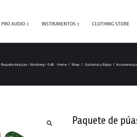
PRO AUDIO
INSTRUMENTOS
CLOTHING STORE
Paquete de púas – Strinberg – 0.46
Home
Shop
Guitarras y Bajos
Accesorios p
Paquete de púas