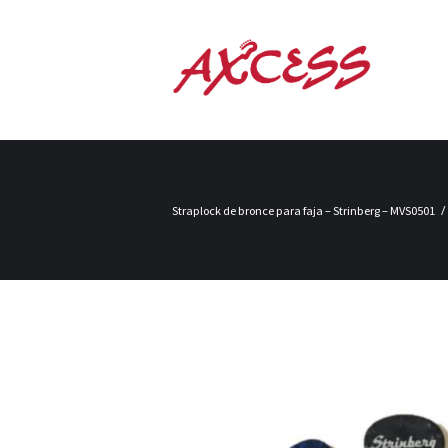
Straplock de bronce para faja – Strinberg – MVS0501