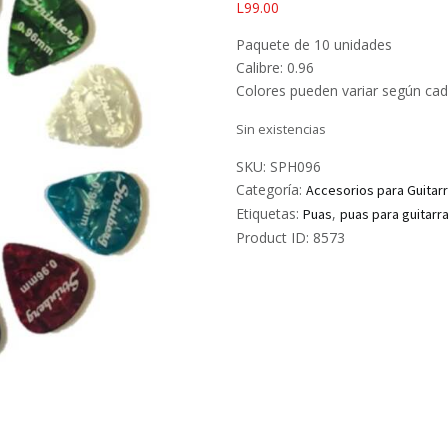
L
99.00
Paquete de 10 unidades
Calibre: 0.96
Colores pueden variar según ca
Sin existencias
SKU:
SPH096
Categoría:
Accesorios para Guitar
Etiquetas:
,
Puas
puas para guitarr
Product ID:
8573