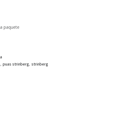
da paquete
ra
,
,
a
puas strinberg
strinberg