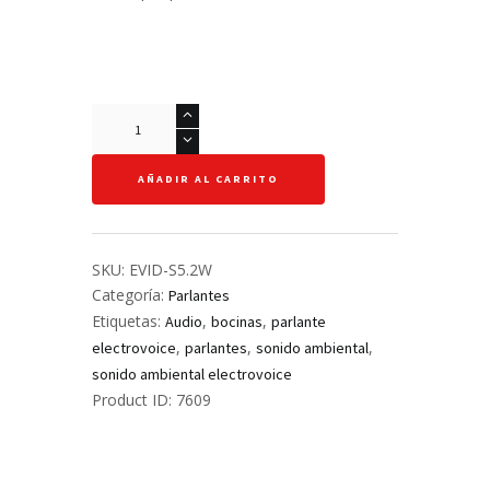
Parlante
Ambiental
-
AÑADIR AL CARRITO
EVID
S5
2w
cantidad
SKU:
EVID-S5.2W
Categoría:
Parlantes
Etiquetas:
,
,
Audio
bocinas
parlante
,
,
,
electrovoice
parlantes
sonido ambiental
sonido ambiental electrovoice
Product ID:
7609