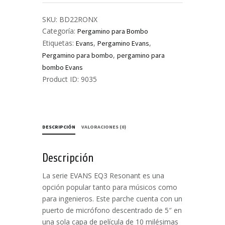
-
Evans
SKU:
BD22RONX
-
Categoría:
Pergamino para Bombo
ONYX
Etiquetas:
,
,
Evans
Pergamino Evans
cantidad
,
Pergamino para bombo
pergamino para
bombo Evans
Product ID:
9035
DESCRIPCIÓN
VALORACIONES (0)
Descripción
La serie EVANS EQ3 Resonant es una
opción popular tanto para músicos como
para ingenieros. Este parche cuenta con un
puerto de micrófono descentrado de 5″ en
una sola capa de película de 10 milésimas