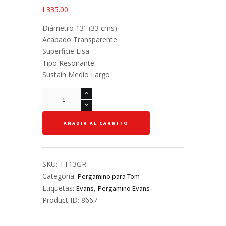
L
335.00
Diámetro 13″ (33 cms)
Acabado Transparente
Superficie Lisa
Tipo Resonante
Sustain Medio Largo
Pergamino
Hembra
para
AÑADIR AL CARRITO
tom
13"
-
Evans
SKU:
TT13GR
-
Categoría:
Pergamino para Tom
Genera
Etiquetas:
,
Evans
Pergamino Evans
Resonant
Product ID:
8667
cantidad