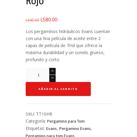
Rojo
L
580.00
El
El
L
645.00
precio
precio
Los pergaminos hidráulicos Evans cuentan
original
actual
con una fina película de aceite entre 2
era:
es:
capas de película de 7mil que ofrece la
L645.00.
L580.00.
máxima durabilidad y un sonido grueso,
profundo y corto.
Pergamino
Hidráulico
Macho
AÑADIR AL CARRITO
para
Tom
10"
-
SKU:
TT10HR
Evans
Categoría:
Pergamino para Tom
-
Etiquetas:
,
,
Evans
Pergamino Evans
HR
Pergamino para tom Evans