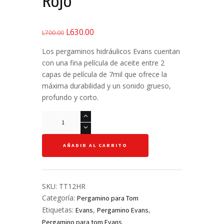
Rojo
L
630.00
El
El
L
700.00
precio
precio
Los pergaminos hidráulicos Evans cuentan
original
actual
con una fina película de aceite entre 2
era:
es:
capas de película de 7mil que ofrece la
L700.00.
L630.00.
máxima durabilidad y un sonido grueso,
profundo y corto.
Pergamino
Hidráulico
Macho
AÑADIR AL CARRITO
para
Tom
12"
-
SKU:
TT12HR
Evans
Categoría:
Pergamino para Tom
-
Etiquetas:
,
,
Evans
Pergamino Evans
HR
Pergamino para tom Evans