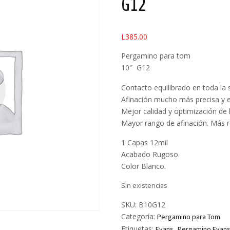
G12
L
385.00
Pergamino para tom
10″ G12
Contacto equilibrado en toda la 
Afinación mucho más precisa y e
Mejor calidad y optimización de 
Mayor rango de afinación. Más 
1 Capas 12mil
Acabado Rugoso.
Color Blanco.
Sin existencias
SKU:
B10G12
Categoría:
Pergamino para Tom
Etiquetas:
,
Evans
Pergamino Evan