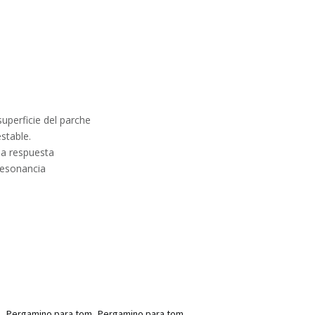
superficie del parche
stable.
la respuesta
resonancia
,
,
s
Pergamino para tom
Pergamino para tom