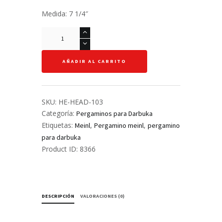
Medida: 7 1/4″
Pergamino
para
Darbuka
AÑADIR AL CARRITO
7
1/4"
-
Meinl
SKU:
HE-HEAD-103
cantidad
Categoría:
Pergaminos para Darbuka
Etiquetas:
,
,
Meinl
Pergamino meinl
pergamino
para darbuka
Product ID:
8366
DESCRIPCIÓN
VALORACIONES (0)