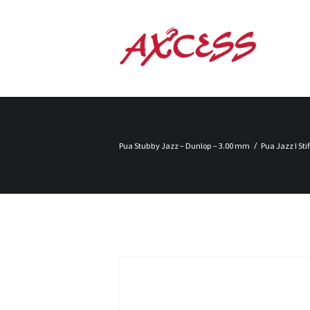
Pua Stubby Jazz – Dunlop – 3.00 mm
Pua Jazz I Sti