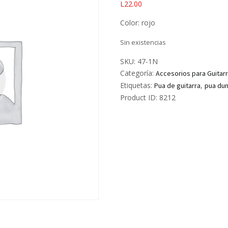
L
22.00
Color: rojo
Sin existencias
SKU:
47-1N
Categoría:
Accesorios para Guitar
Etiquetas:
,
Pua de guitarra
pua du
Product ID:
8212