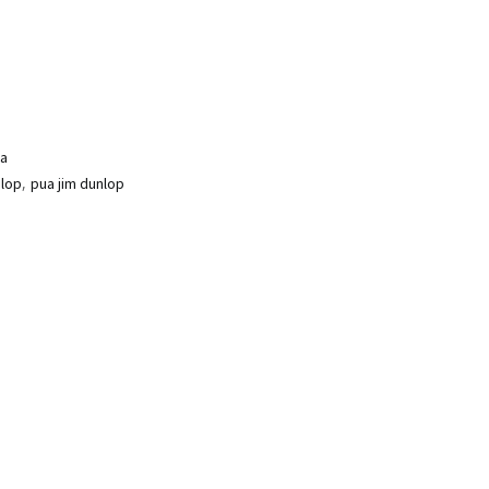
ra
,
nlop
pua jim dunlop