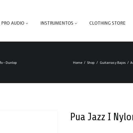
PRO AUDIO
INSTRUMENTOS
CLOTHING STORE
ffo – Dunlop
Home
Shop
Guitarras y Bajos
A
Pua Jazz I Nyl