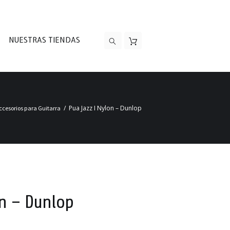
NUESTRAS TIENDAS
Pua Jazz I Nylon – Dunlop
ccesorios para Guitarra
on – Dunlop